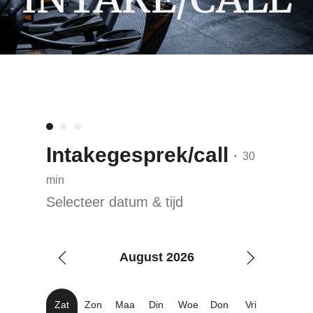
Intakegesprek/call
30
•
min
Selecteer datum & tijd
August 2026
Zat
Zon
Maa
Din
Woe
Don
Vri