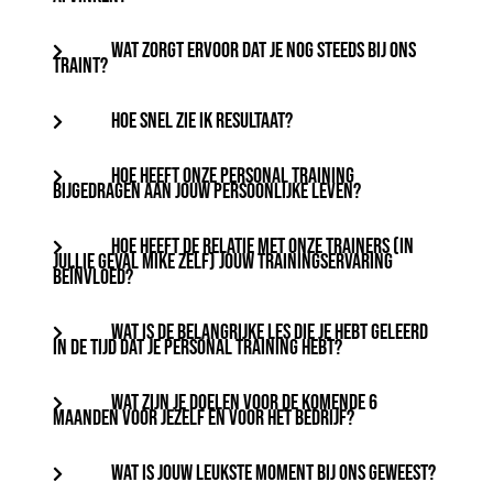
WAT ZORGT ERVOOR DAT JE NOG STEEDS BIJ ONS
TRAINT?
HOE SNEL ZIE IK RESULTAAT?
HOE HEEFT ONZE PERSONAL TRAINING
BIJGEDRAGEN AAN JOUW PERSOONLIJKE LEVEN?
HOE HEEFT DE RELATIE MET ONZE TRAINERS (IN
JULLIE GEVAL MIKE ZELF) JOUW TRAININGSERVARING
BEÏNVLOED?
WAT IS DE BELANGRIJKE LES DIE JE HEBT GELEERD
IN DE TIJD DAT JE PERSONAL TRAINING HEBT?
WAT ZIJN JE DOELEN VOOR DE KOMENDE 6
MAANDEN VOOR JEZELF EN VOOR HET BEDRIJF?
WAT IS JOUW LEUKSTE MOMENT BIJ ONS GEWEEST?