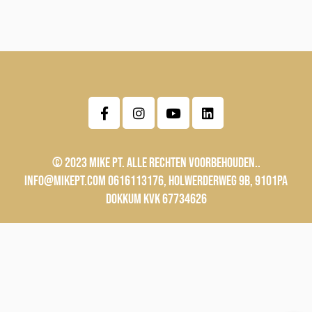
F
I
Y
L
a
n
o
i
c
s
u
n
e
t
t
k
b
a
u
e
o
g
b
d
o
r
e
i
© 2023 MIKE PT. ALLE RECHTEN VOORBEHOUDEN..
k
a
n
INFO@MIKEPT.COM 0616113176, HOLWERDERWEG 9B, 9101PA
-
m
f
DOKKUM KVK 67734626